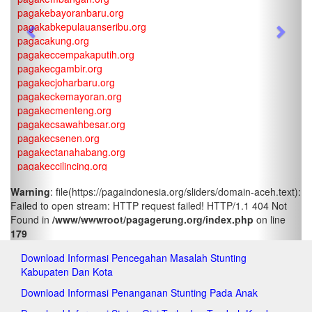
pagakebayoranbaru.org
pagakabkepulauanseribu.org
Previous
Next
pagacakung.org
pagakeccempakaputih.org
pagakecgambir.org
pagakecjoharbaru.org
pagakeckemayoran.org
pagakecmenteng.org
pagakecsawahbesar.org
pagakecsenen.org
pagakectanahabang.org
pagakeccilincing.org
pagakeckelapagading.org
Warning
: file(https://pagaindonesia.org/sliders/domain-aceh.text):
pagakeckoja.org
Failed to open stream: HTTP request failed! HTTP/1.1 404 Not
pagakecpademangan.org
Found in
/www/wwwroot/pagagerung.org/index.php
on line
pagakecpenjaringan.org
179
pagakectanjungpriok.org
pagakeccakung.org
Download Informasi Pencegahan Masalah Stunting
pagakeccipayung.org
Kabupaten Dan Kota
pagakecciracas.org
pagakecdurensawit.org
Download Informasi Penanganan Stunting Pada Anak
pagakecjatinegara.org