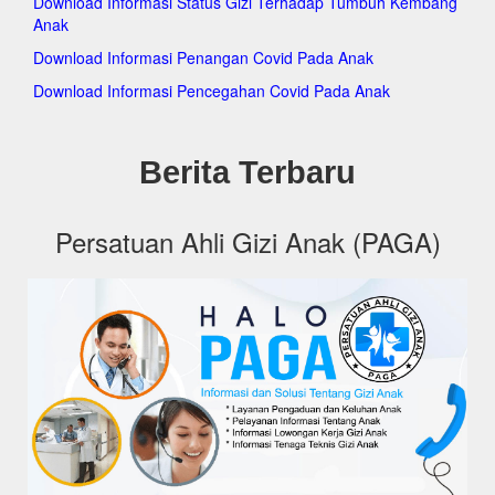
Download Informasi Status Gizi Terhadap Tumbuh Kembang
pagakeckramatjati.org
Anak
pagakecmakasar.org
pagakecmatraman.org
Download Informasi Penangan Covid Pada Anak
pagakecpasarrebo.org
Download Informasi Pencegahan Covid Pada Anak
pagakecpulogadung.org
pagakeccilandak.org
pagakeckepulauanseribuselatan.org
pagakeckepulauanseribuutara.org
Berita Terbaru
pagakeckembangan.org
pagakecpalmerah.org
pagakeckalideres.org
Persatuan Ahli Gizi Anak (PAGA)
pagakeckebonjeruk.org
pagakectambora.org
pagakectamansari.org
pagakecgrogolpetamburan.org
pagakeccengkareng.org
pagakectebet.org
pagakecsetiabudi.org
pagakecpesanggrahan.org
pagakecpasarminggu.org
pagakecpancoran.org
pagakecmampangprapatan.org